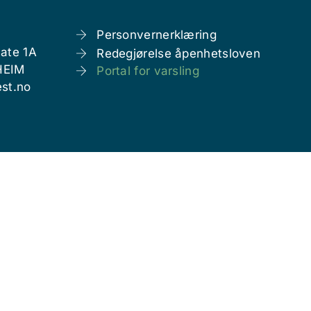
Personvernerklæring
ate 1A
Redegjørelse åpenhetsloven
HEIM
Portal for varsling
st.no