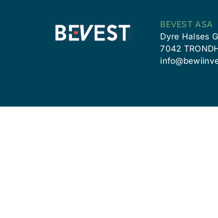
BEVEST ASA
Dyre Halses G
7042 TROND
info@bewiinve