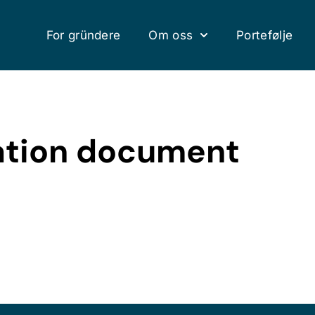
For gründere
Om oss
Portefølje
ation document