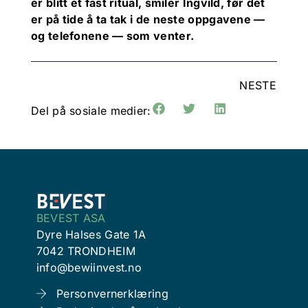
er blitt et fast ritual, smiler Ingvild, før det
er på tide å ta tak i de neste oppgavene —
og telefonene — som venter.
NESTE
Del på sosiale medier:
BEVEST ASA
Dyre Halses Gate 1A
7042 TRONDHEIM
info@bewiinvest.no
Personvernerklæring